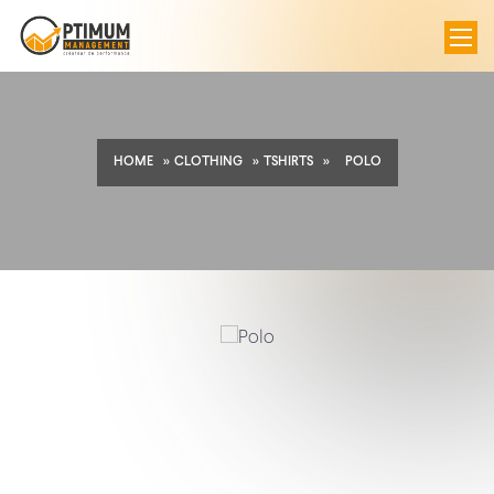
HOME
»
CLOTHING
»
TSHIRTS
»
POLO