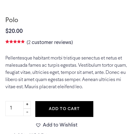
Polo
$
20.00
(
customer reviews)
2
Rated
2
Pellentesque habitant morbi tristique senectus et netus et
4.50
out
malesuada fames ac turpis egestas. Vestibulum tortor quam,
of 5
feugiat vitae, ultricies eget, tempor sit amet, ante. Donec eu
based
libero sit amet quam egestas semper. Aenean ultricies mi
on
vitae est. Mauris placerat eleifend leo.
customer
ratings
Polo
+
ADD TO CART
quantity
-
Add to Wishlist