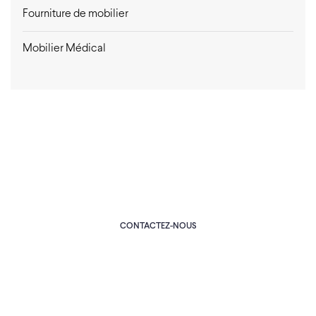
Fourniture de mobilier
Mobilier Médical
BESOIN D'AIDE ?
OPTIMUM réponds a tous vos besoins
CONTACTEZ-NOUS